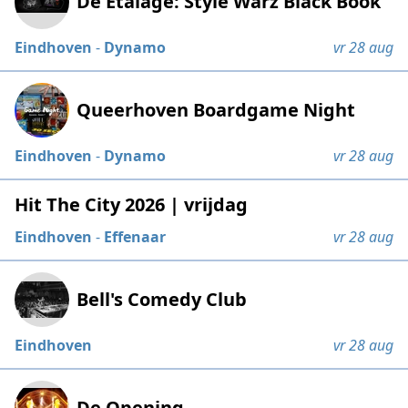
De Etalage: Style Warz Black Book
Eindhoven
-
Dynamo
vr 28 aug
Queerhoven Boardgame Night
Eindhoven
-
Dynamo
vr 28 aug
Hit The City 2026 | vrijdag
Eindhoven
-
Effenaar
vr 28 aug
Bell's Comedy Club
Eindhoven
vr 28 aug
De Opening