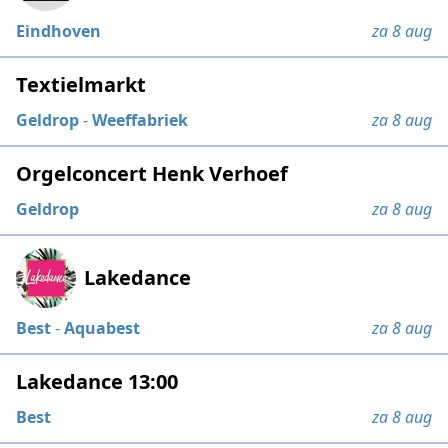
Eindhoven
za 8 aug
Textielmarkt
Geldrop
-
Weeffabriek
za 8 aug
Orgelconcert Henk Verhoef
Geldrop
za 8 aug
Lakedance
Best
-
Aquabest
za 8 aug
Lakedance 13:00
Best
za 8 aug