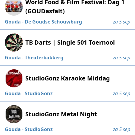
World Food & Film Festival: Dag 1
(GOUDasfalt)
Gouda
-
De Goudse Schouwburg
za 5 sep
TB Darts | Single 501 Toernooi
Gouda
-
Theaterbakkerij
za 5 sep
StudioGonz Karaoke Middag
Gouda
-
StudioGonz
za 5 sep
StudioGonz Metal Night
Gouda
-
StudioGonz
za 5 sep