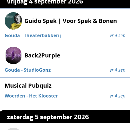
vrijdag 4 september 2026
Guido Spek | Voor Spek & Bonen
Gouda
-
Theaterbakkerij
vr 4 sep
Back2Purple
Gouda
-
StudioGonz
vr 4 sep
Musical Pubquiz
Woerden
-
Het Klooster
vr 4 sep
zaterdag 5 september 2026