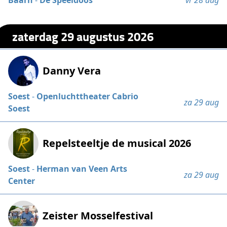
Baarn
-
De Speeldoos
vr 28 aug
zaterdag 29 augustus 2026
Danny Vera
Soest
-
Openluchttheater Cabrio
za 29 aug
Soest
Repelsteeltje de musical 2026
Soest
-
Herman van Veen Arts
za 29 aug
Center
Zeister Mosselfestival