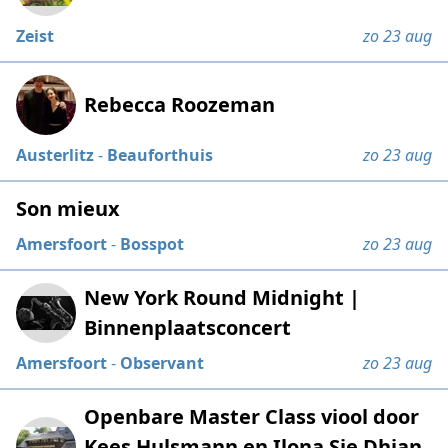
Zeist
zo 23 aug
Rebecca Roozeman
Austerlitz
-
Beauforthuis
zo 23 aug
Son mieux
Amersfoort
-
Bosspot
zo 23 aug
New York Round Midnight |
Binnenplaatsconcert
Amersfoort
-
Observant
zo 23 aug
Openbare Master Class viool door
Kees Hulsmann en Ilona Sie Dhian