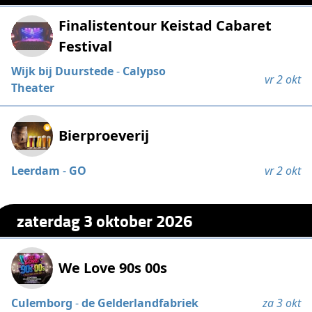
Finalistentour Keistad Cabaret
Festival
Wijk bij Duurstede
-
Calypso
vr 2 okt
Theater
Bierproeverij
Leerdam
-
GO
vr 2 okt
zaterdag 3 oktober 2026
We Love 90s 00s
Culemborg
-
de Gelderlandfabriek
za 3 okt