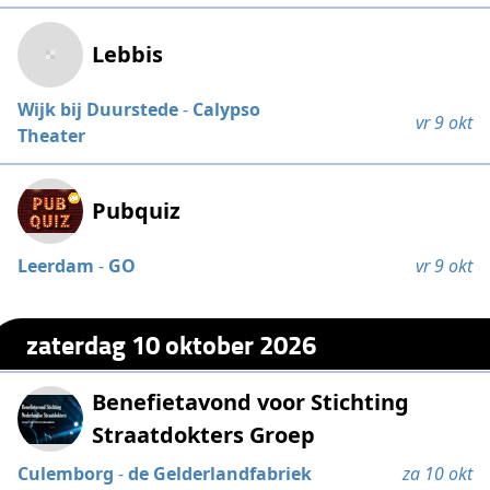
Lebbis
Wijk bij Duurstede
-
Calypso
vr 9 okt
Theater
Pubquiz
Leerdam
-
GO
vr 9 okt
zaterdag 10 oktober 2026
Benefietavond voor Stichting
Straatdokters Groep
Culemborg
-
de Gelderlandfabriek
za 10 okt