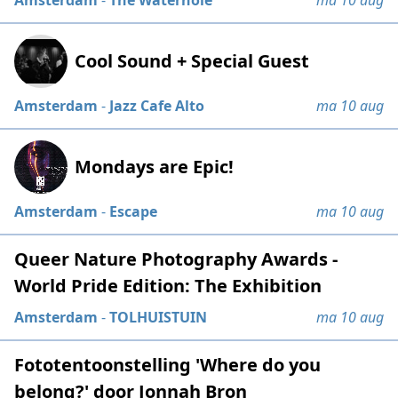
Amsterdam
-
The Waterhole
ma 10 aug
Cool Sound + Special Guest
Amsterdam
-
Jazz Cafe Alto
ma 10 aug
Mondays are Epic!
Amsterdam
-
Escape
ma 10 aug
Queer Nature Photography Awards -
World Pride Edition: The Exhibition
Amsterdam
-
TOLHUISTUIN
ma 10 aug
Fototentoonstelling 'Where do you
belong?' door Jonnah Bron