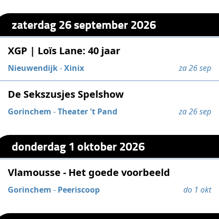
zaterdag 26 september 2026
XGP | Loïs Lane: 40 jaar
Nieuwendijk
-
Xinix
za 26 sep
De Sekszusjes Spelshow
Gorinchem
-
Theater 't Pand
za 26 sep
donderdag 1 oktober 2026
Vlamousse - Het goede voorbeeld
Gorinchem
-
Peeriscoop
do 1 okt