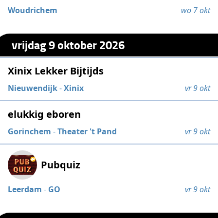
Woudrichem
wo 7 okt
vrijdag 9 oktober 2026
Xinix Lekker Bijtijds
Nieuwendijk
-
Xinix
vr 9 okt
elukkig eboren
Gorinchem
-
Theater 't Pand
vr 9 okt
Pubquiz
Leerdam
-
GO
vr 9 okt