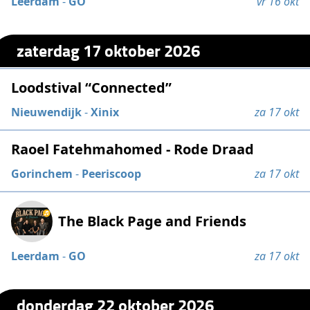
Leerdam
-
GO
vr 16 okt
zaterdag 17 oktober 2026
Loodstival “Connected”
Nieuwendijk
-
Xinix
za 17 okt
Raoel Fatehmahomed - Rode Draad
Gorinchem
-
Peeriscoop
za 17 okt
The Black Page and Friends
Leerdam
-
GO
za 17 okt
donderdag 22 oktober 2026