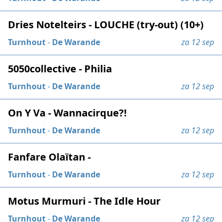
Dries Notelteirs - LOUCHE (try-out) (10+)
Turnhout
-
De Warande
za 12 sep
5050collective - Philia
Turnhout
-
De Warande
za 12 sep
On Y Va - Wannacirque?!
Turnhout
-
De Warande
za 12 sep
Fanfare Olaïtan -
Turnhout
-
De Warande
za 12 sep
Motus Murmuri - The Idle Hour
Turnhout
-
De Warande
za 12 sep