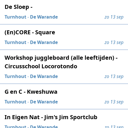
De Sloep -
Turnhout
-
De Warande
zo 13 sep
(En)CORE - Square
Turnhout
-
De Warande
zo 13 sep
Workshop juggleboard (alle leeftijden) -
Circusschool Locorotondo
Turnhout
-
De Warande
zo 13 sep
G en C - Kweshuwa
Turnhout
-
De Warande
zo 13 sep
In Eigen Nat - Jim's Jim Sportclub
Turnhout
-
De Warande
zo 13 sep