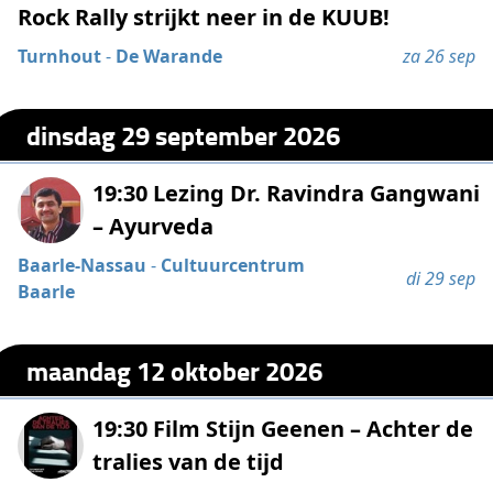
Rock Rally strijkt neer in de KUUB!
Turnhout
-
De Warande
za 26 sep
dinsdag 29 september 2026
19:30 Lezing Dr. Ravindra Gangwani
– Ayurveda
Baarle-Nassau
-
Cultuurcentrum
di 29 sep
Baarle
maandag 12 oktober 2026
19:30 Film Stijn Geenen – Achter de
tralies van de tijd