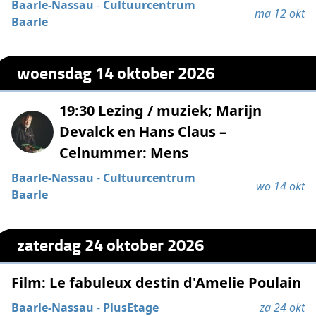
Baarle-Nassau
-
Cultuurcentrum
ma 12 okt
Baarle
woensdag 14 oktober 2026
19:30 Lezing / muziek; Marijn
Devalck en Hans Claus –
Celnummer: Mens
Baarle-Nassau
-
Cultuurcentrum
wo 14 okt
Baarle
zaterdag 24 oktober 2026
Film: Le fabuleux destin d'Amelie Poulain
Baarle-Nassau
-
PlusEtage
za 24 okt