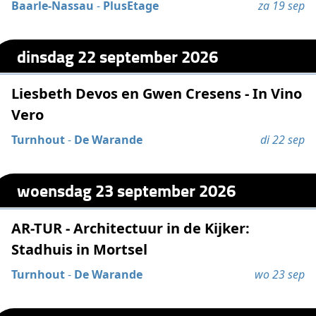
Baarle-Nassau
-
PlusEtage
za 19 sep
dinsdag 22 september 2026
Liesbeth Devos en Gwen Cresens - In Vino
Vero
Turnhout
-
De Warande
di 22 sep
woensdag 23 september 2026
AR-TUR - Architectuur in de Kijker:
Stadhuis in Mortsel
Turnhout
-
De Warande
wo 23 sep