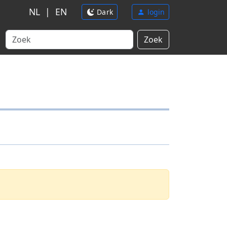
NL
|
EN
Dark
login
Zoek