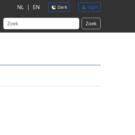
NL
|
EN
Dark
login
Zoek