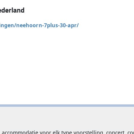
derland
lingen/neehoorn-7plus-30-apr/
e accommodatie voor elk type voorstelling, concert, c