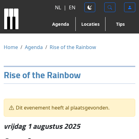
NL
|
EN
Agenda
Locaties
Tips
Home
Agenda
Rise of the Rainbow
Rise of the Rainbow
Dit evenement heeft al plaatsgevonden.
vrijdag 1 augustus 2025