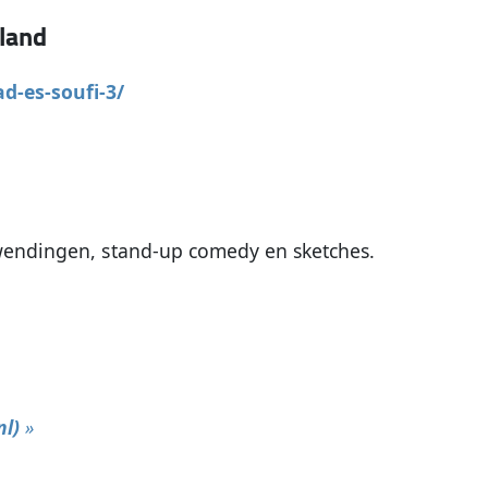
land
d-es-soufi-3/
 wendingen, stand-up comedy en sketches.
nl)
»