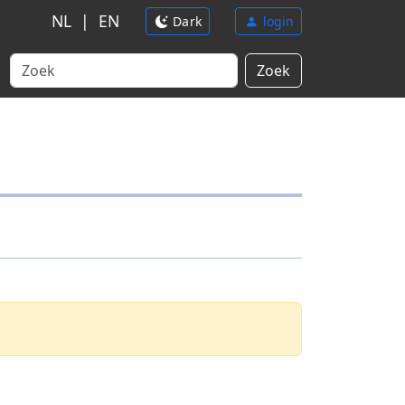
NL
|
EN
Dark
login
Zoek