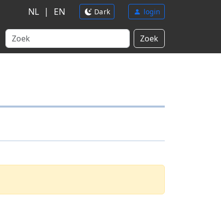
NL
|
EN
Dark
login
Zoek