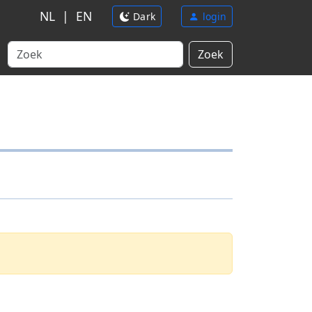
NL
|
EN
Dark
login
Zoek