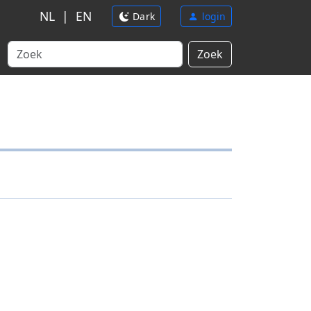
NL
|
EN
Dark
login
Zoek