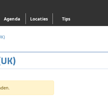
Agenda
Locaties
Tips
UK)
(UK)
nden.