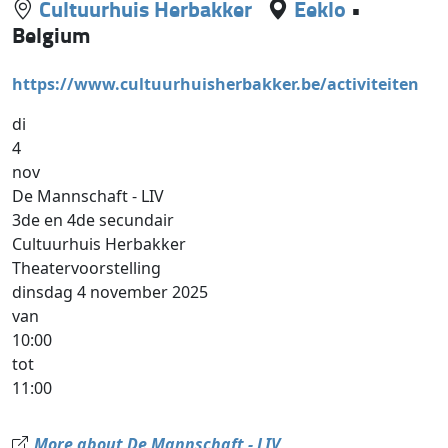
Cultuurhuis Herbakker
Eeklo
•
Belgium
https://www.cultuurhuisherbakker.be/activiteiten
di
4
nov
De Mannschaft - LIV
3de en 4de secundair
Cultuurhuis Herbakker
Theatervoorstelling
dinsdag 4 november 2025
van
10:00
tot
11:00
More about De Mannschaft - LIV